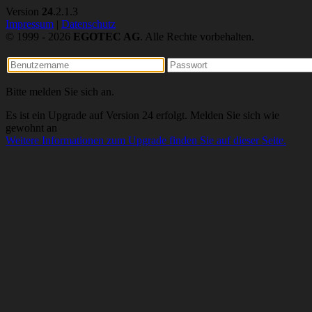
Version
24
.2.1.3
Impressum
|
Datenschutz
© 1999 - 2026
EGOTEC AG
. Alle Rechte vorbehalten.
Bitte melden Sie sich an.
Es ist ein Upgrade auf Version 24 erfolgt. Melden Sie sich wie
gewohnt an
Weitere Informationen zum Upgrade finden Sie auf dieser Seite.