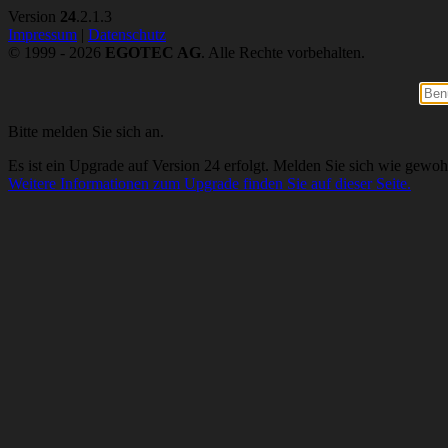
Version
24
.2.1.3
Impressum
|
Datenschutz
© 1999 - 2026
EGOTEC AG
. Alle Rechte vorbehalten.
Bitte melden Sie sich an.
Es ist ein Upgrade auf Version 24 erfolgt. Melden Sie sich wie gewoh
Weitere Informationen zum Upgrade finden Sie auf dieser Seite.